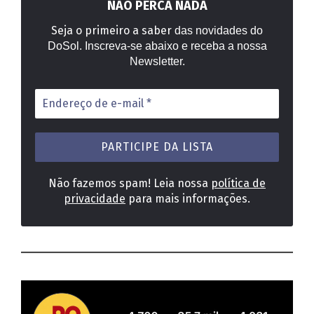
NÃO PERCA NADA
Seja o primeiro a saber
das novidades do
DoSol. Inscreva-se abaixo e receba a nossa
Newsletter.
Endereço
de
e-
mail
*
Não fazemos spam! Leia nossa
política de
privacidade
para mais informações.