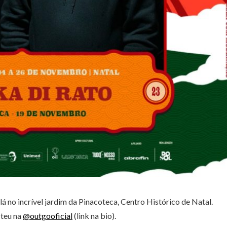
lá no incrível jardim da Pinacoteca, Centro Histórico de Natal.
 teu na
@outgooficial
(link na bio).