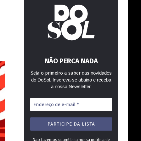
NÃO PERCA NADA
Seja o primeiro a saber
das novidades
do DoSol. Inscreva-se abaixo e receba
a nossa Newsletter.
Endereço
de
e-
mail
*
Não fazemos spam! Leia nossa
política de