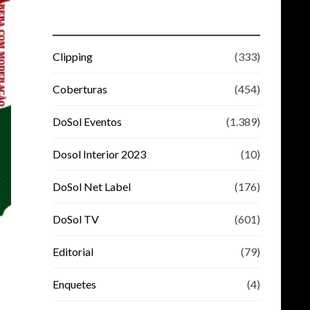
Clipping
(333)
Coberturas
(454)
DoSol Eventos
(1.389)
Dosol Interior 2023
(10)
DoSol Net Label
(176)
DoSol TV
(601)
Editorial
(79)
Enquetes
(4)