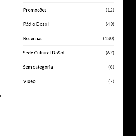
Promoções
(12)
Rádio Dosol
(43)
Resenhas
(130)
Sede Cultural DoSol
(67)
Sem categoria
(8)
Video
(7)
e-