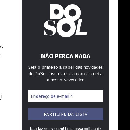
ws
s
NÃO PERCA NADA
Seja o primeiro a saber
das novidades
do DoSol. Inscreva-se abaixo e receba
a nossa Newsletter.
Endereço
J
de
e-
mail
*
Não fazemos spam! Leia nossa
política de