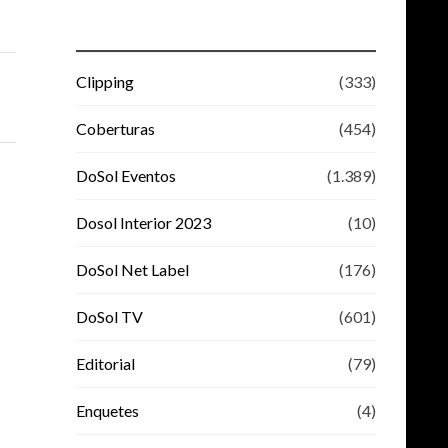
Clipping
(333)
Coberturas
(454)
DoSol Eventos
(1.389)
Dosol Interior 2023
(10)
DoSol Net Label
(176)
DoSol TV
(601)
Editorial
(79)
Enquetes
(4)