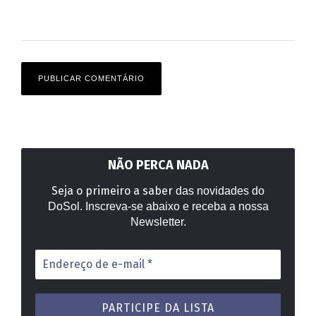
NÃO PERCA NADA
Seja o primeiro a saber
das novidades do
DoSol. Inscreva-se abaixo e receba a nossa
Newsletter.
Endereço
de
e-
mail
*