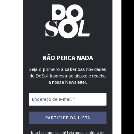
NÃO PERCA NADA
Seja o primeiro a saber
das novidades
do DoSol. Inscreva-se abaixo e receba
a nossa Newsletter.
Endereço
de
e-
mail
*
Não fazemos spam! Leia nossa
política de