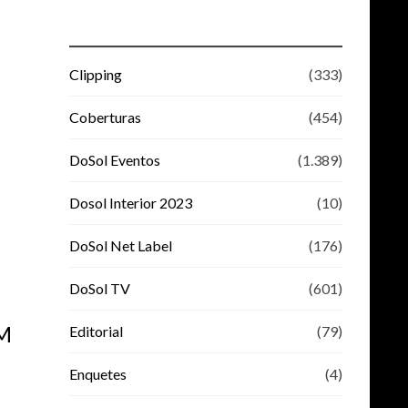
Clipping
(333)
Coberturas
(454)
DoSol Eventos
(1.389)
Dosol Interior 2023
(10)
DoSol Net Label
(176)
DoSol TV
(601)
M
Editorial
(79)
Enquetes
(4)