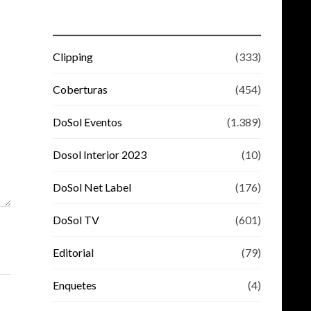
Clipping
(333)
Coberturas
(454)
DoSol Eventos
(1.389)
Dosol Interior 2023
(10)
DoSol Net Label
(176)
DoSol TV
(601)
Editorial
(79)
Enquetes
(4)