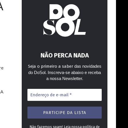
A
NÃO PERCA NADA
Seja o primeiro a saber
das novidades
re
do DoSol. Inscreva-se abaixo e receba
a nossa Newsletter.
Endereço
 A
de
e-
mail
*
Não fazemos spam! Leia nossa
política de