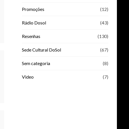
Promoções
(12)
Rádio Dosol
(43)
Resenhas
(130)
Sede Cultural DoSol
(67)
Sem categoria
(8)
Video
(7)