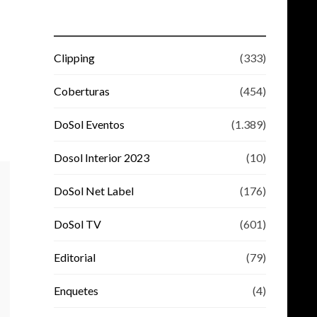
Clipping
(333)
Coberturas
(454)
DoSol Eventos
(1.389)
Dosol Interior 2023
(10)
DoSol Net Label
(176)
DoSol TV
(601)
Editorial
(79)
Enquetes
(4)