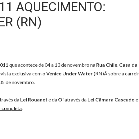
011 AQUECIMENTO:
ER (RN)
2011
que acontece de 04 a 13 de novembro na
Rua Chile
,
Casa da
evista exclusiva com o
Venice Under Water
(RN)Â sobre a carrei
a 05 de novembro.
través da
Lei Rouanet
e da
Oi
através da
Lei Câmara Cascudo
e
o completa
.