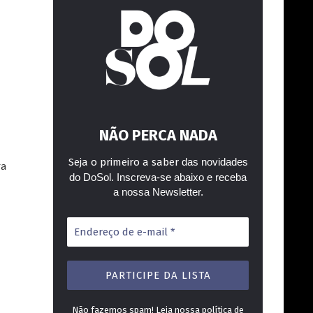
NÃO PERCA NADA
Seja o primeiro a saber
das novidades
ra
do DoSol. Inscreva-se abaixo e receba
a nossa Newsletter.
Endereço
de
e-
mail
*
Não fazemos spam! Leia nossa
política de