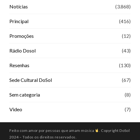
Notícias
(3.868)
Principal
(416)
Promoções
(12)
Rádio Dosol
(43)
Resenhas
(130)
Sede Cultural DoSol
(67)
Sem categoria
(8)
Video
(7)
Feito com amor por pessoas que amam música
. Copyright DoSol
2024 – Todos os direitos reservados.