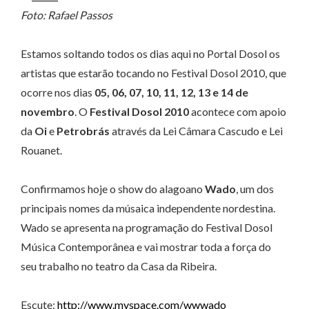
Foto: Rafael Passos
Estamos soltando todos os dias aqui no Portal Dosol os
artistas que estarão tocando no Festival Dosol 2010, que
ocorre nos dias
05, 06, 07, 10, 11, 12, 13 e 14 de
novembro
. O
Festival Dosol 2010
acontece com apoio
da
Oi
e
Petrobrás
através da Lei Câmara Cascudo e Lei
Rouanet.
Confirmamos hoje o show do alagoano
Wado
, um dos
principais nomes da músaica independente nordestina.
Wado se apresenta na programação do Festival Dosol
Música Contemporânea e vai mostrar toda a força do
seu trabalho no teatro da Casa da Ribeira.
Escute:
http://www.myspace.com/wwwado