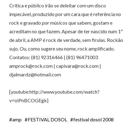
Crítica e público irão se deleitar com um disco
impecável, produzido por um cara que é referência no
rock e gravado por músicos que sabem, gostam e
acreditam no que fazem. Apesar de ter nascido num 1º
de abril, a AMP é rock de verdade, sem firulas. Rockão
sujo. Ou, como sugere seu nome, rock amplificado.
Contatos: (81) 92316466 | (81) 96471003
amprock@rock.com | capivara@rock.com |
djalmardz@hotmail.com
[youtube:http://www.youtube.com/watch?
v=oiPnBCOGEgk]
amp
FESTIVAL DOSOL
festival dosol 2008