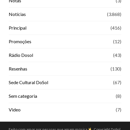
Notas
(3)
Notícias
(3.868)
Principal
(416)
Promoções
(12)
Rádio Dosol
(43)
Resenhas
(130)
Sede Cultural DoSol
(67)
Sem categoria
(8)
Video
(7)
Feito com amor por pessoas que amam música
. Copyright DoSol