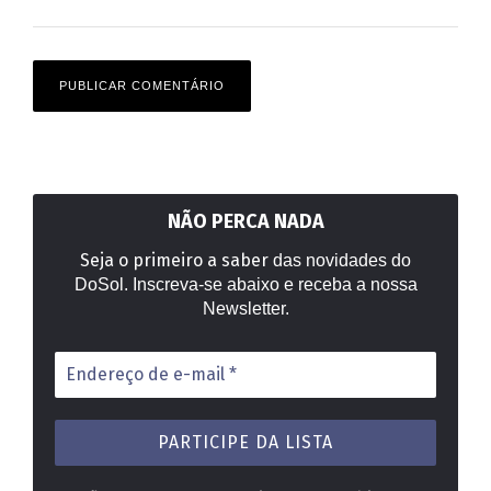
NÃO PERCA NADA
Seja o primeiro a saber
das novidades do
DoSol. Inscreva-se abaixo e receba a nossa
Newsletter.
Endereço
de
e-
mail
*