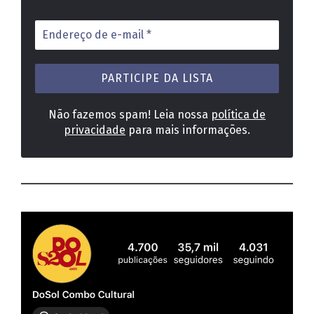
Endereço
de
e-
mail
*
Não fazemos spam! Leia nossa
política de
privacidade
para mais informações.