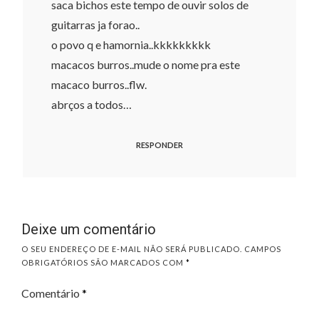
saca bichos este tempo de ouvir solos de
guitarras ja forao..
o povo q e hamornia..kkkkkkkkk
macacos burros..mude o nome pra este
macaco burros..flw.
abrços a todos…
RESPONDER
Deixe um comentário
O SEU ENDEREÇO DE E-MAIL NÃO SERÁ PUBLICADO.
CAMPOS
OBRIGATÓRIOS SÃO MARCADOS COM
*
Comentário
*