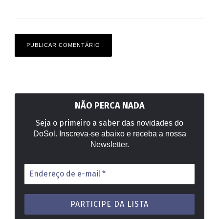
NÃO PERCA NADA
Seja o primeiro a saber
das novidades do
DoSol. Inscreva-se abaixo e receba a nossa
Newsletter.
Endereço
de
e-
mail
*