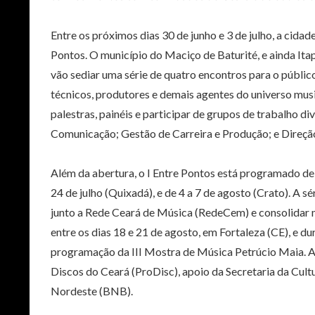
Entre os próximos dias 30 de junho e 3 de julho, a cida
Pontos. O município do Maciço de Baturité, e ainda Ita
vão sediar uma série de quatro encontros para o públi
técnicos, produtores e demais agentes do universo musi
palestras, painéis e participar de grupos de trabalho di
Comunicação; Gestão de Carreira e Produção; e Direção
Além da abertura, o I Entre Pontos está programado de a
24 de julho (Quixadá), e de 4 a 7 de agosto (Crato). A s
junto a Rede Ceará de Música (RedeCem) e consolidar m
entre os dias 18 e 21 de agosto, em Fortaleza (CE), e 
programação da III Mostra de Música Petrúcio Maia. A 
Discos do Ceará (ProDisc), apoio da Secretaria da Cult
Nordeste (BNB).