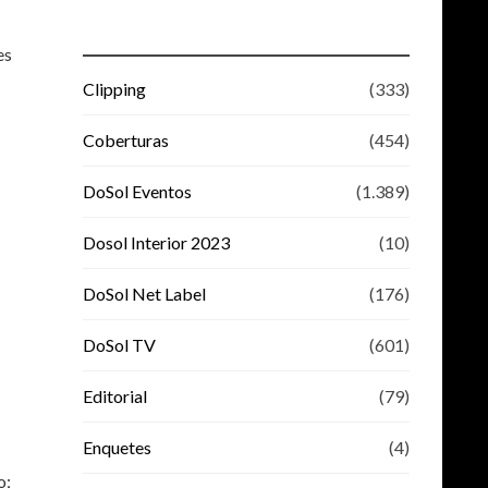
es
Clipping
(333)
Coberturas
(454)
DoSol Eventos
(1.389)
Dosol Interior 2023
(10)
DoSol Net Label
(176)
DoSol TV
(601)
Editorial
(79)
Enquetes
(4)
o;