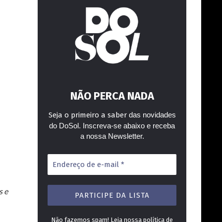
NÃO PERCA NADA
Seja o primeiro a saber
das novidades
do DoSol. Inscreva-se abaixo e receba
a nossa Newsletter.
Endereço
de
e-
mail
s e
*
Não fazemos spam! Leia nossa
política de