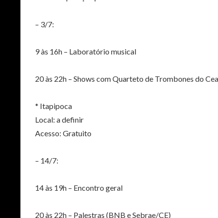
– 3/7:
9 às 16h – Laboratório musical
20 às 22h – Shows com Quarteto de Trombones do Cear
* Itapipoca
Local: a definir
Acesso: Gratuito
– 14/7:
14 às 19h – Encontro geral
20 às 22h – Palestras (BNB e Sebrae/CE)