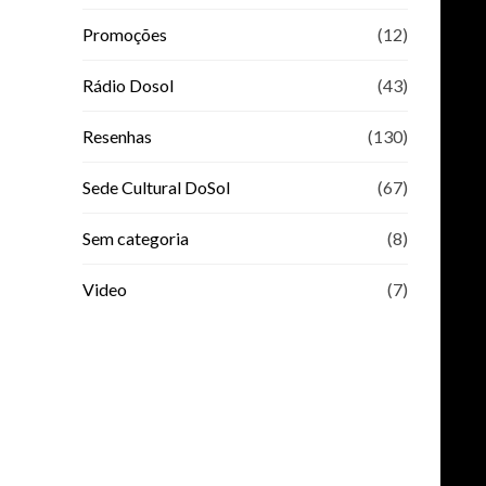
Promoções
(12)
Rádio Dosol
(43)
Resenhas
(130)
Sede Cultural DoSol
(67)
Sem categoria
(8)
Video
(7)