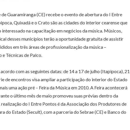
de de Guaramiranga (CE) recebe o evento de abertura do I Entre
pipoca, Quixadá e o Crato são as cidades do interior cearense que
co interessado na capacitação em negócios da música. Músicos,
cal desses municípios terão a oportunidade gratuita de assistir
vididos em três áreas de profissionalização da música –
 e Técnicas de Palco.
cordo com as seguintes datas: de 14 a 17 de julho (Itapipoca), 21
érie de encontros visa ampliar a participação do interior do Estado
ais uma ação pré – Feira da Música em 2010. A Feira acontecerá
durante o último mês de maio promoveu suas prévias dentro da
realização do I Entre Pontos é da Associação dos Produtores de
ura do Estado (Secult), com a parceria do Sebrae (CE) e Banco do