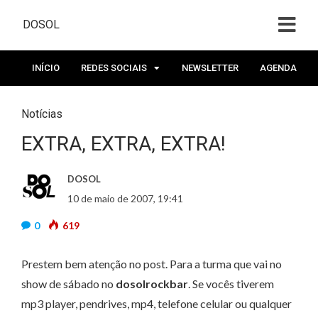
DOSOL
INÍCIO
REDES SOCIAIS
NEWSLETTER
AGENDA
Notícias
EXTRA, EXTRA, EXTRA!
DOSOL
10 de maio de 2007, 19:41
0
619
Prestem bem atenção no post. Para a turma que vai no
show de sábado no
dosolrockbar
. Se vocês tiverem
mp3 player, pendrives, mp4, telefone celular ou qualquer