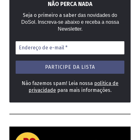
NÃO PERCA NADA
Seja o primeiro a saber
das novidades do
DoSol. Inscreva-se abaixo e receba a nossa
Newsletter.
Endereço
de
e-
mail
*
Não fazemos spam! Leia nossa
política de
privacidade
para mais informações.