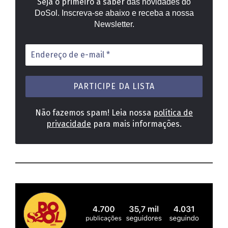
Seja o primeiro a saber
das novidades do
DoSol. Inscreva-se abaixo e receba a nossa
Newsletter.
Endereço
de
e-
mail
*
Não fazemos spam! Leia nossa
política de
privacidade
para mais informações.