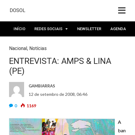
DOSOL
INÍCIO
REDES SOCIAIS
NEWSLETTER
AGENDA
Nacional
,
Notícias
ENTREVISTA: AMPS & LINA
(PE)
GAMBIARRAS
12 de setembro de 2008, 06:46
0
1169
A
ban