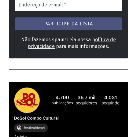
Endereço
de
e-
mail
*
Não fazemos spam! Leia nossa
política de
privacidade
para mais informações.