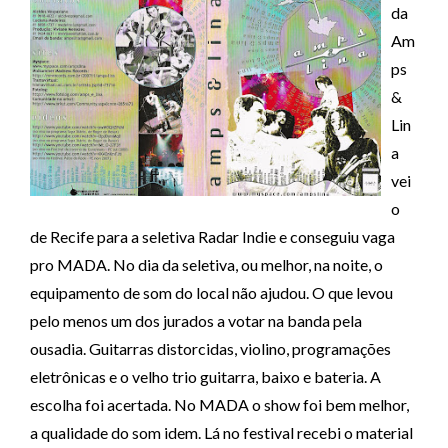
da
Am
ps
&
Lin
a
vei
o
de Recife para a seletiva Radar Indie e conseguiu vaga
pro MADA. No dia da seletiva, ou melhor, na noite, o
equipamento de som do local não ajudou. O que levou
pelo menos um dos jurados a votar na banda pela
ousadia. Guitarras distorcidas, violino, programações
eletrônicas e o velho trio guitarra, baixo e bateria. A
escolha foi acertada. No MADA o show foi bem melhor,
a qualidade do som idem. Lá no festival recebi o material