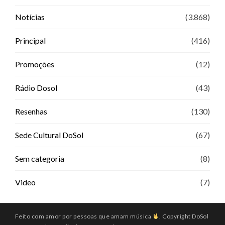
Notícias
(3.868)
Principal
(416)
Promoções
(12)
Rádio Dosol
(43)
Resenhas
(130)
Sede Cultural DoSol
(67)
Sem categoria
(8)
Video
(7)
Feito com amor por pessoas que amam música
. Copyright DoSol