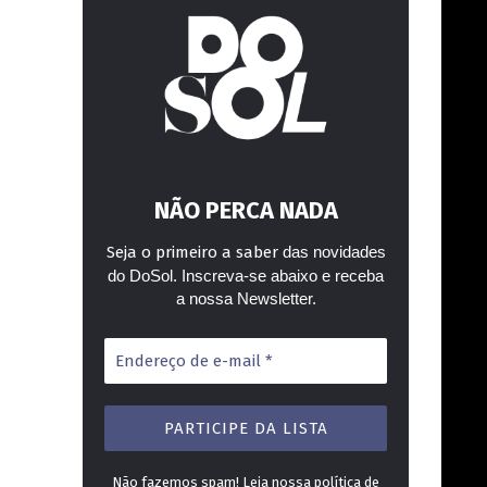
NÃO PERCA NADA
Seja o primeiro a saber
das novidades
do DoSol. Inscreva-se abaixo e receba
a nossa Newsletter.
Endereço
de
e-
mail
*
Não fazemos spam! Leia nossa
política de