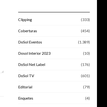
Clipping
(333)
Coberturas
(454)
DoSol Eventos
(1.389)
Dosol Interior 2023
(10)
DoSol Net Label
(176)
DoSol TV
(601)
Editorial
(79)
Enquetes
(4)