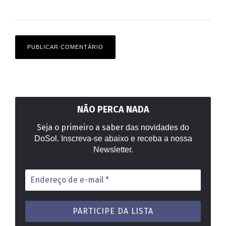
NÃO PERCA NADA
Seja o primeiro a saber
das novidades do
DoSol. Inscreva-se abaixo e receba a nossa
Newsletter.
Endereço
de
e-
mail
*