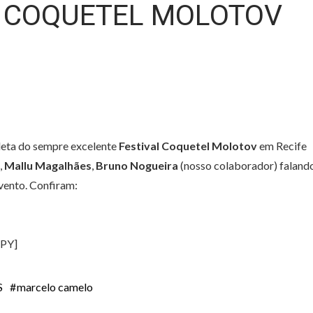
L COQUETEL MOLOTOV
eta do sempre excelente
Festival Coquetel Molotov
em Recife
,
Mallu Magalhães
,
Bruno Nogueira
(nosso colaborador) faland
vento. Confiram:
kPY]
S
marcelo camelo