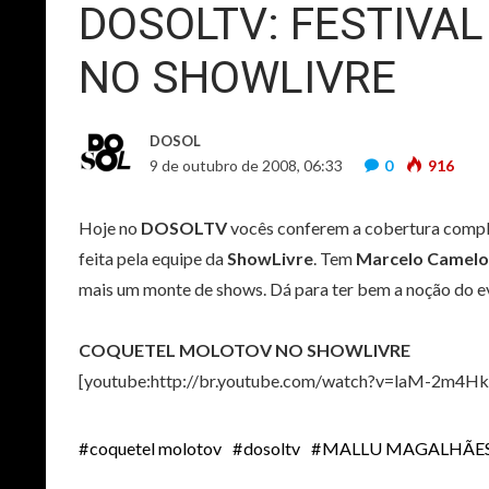
DOSOLTV: FESTIVA
NO SHOWLIVRE
DOSOL
9 de outubro de 2008, 06:33
0
916
Hoje no
DOSOLTV
vocês conferem a cobertura compl
feita pela equipe da
ShowLivre
. Tem
Marcelo Camelo
mais um monte de shows. Dá para ter bem a noção do e
COQUETEL MOLOTOV NO SHOWLIVRE
[youtube:http://br.youtube.com/watch?v=laM-2m4H
coquetel molotov
dosoltv
MALLU MAGALHÃE