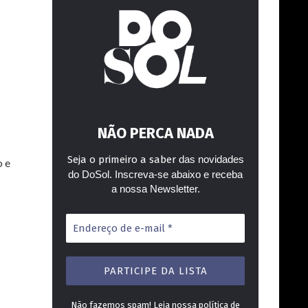
NÃO PERCA NADA
Seja o primeiro a saber
das novidades
o e
do DoSol. Inscreva-se abaixo e receba
a nossa Newsletter.
Endereço
de
e-
mail
*
Não fazemos spam! Leia nossa
política de