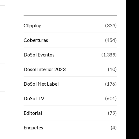
Clipping
(333)
Coberturas
(454)
DoSol Eventos
(1.389)
Dosol Interior 2023
(10)
DoSol Net Label
(176)
DoSol TV
(601)
Editorial
(79)
Enquetes
(4)