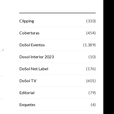
Clipping
(333)
Coberturas
(454)
DoSol Eventos
(1.389)
Dosol Interior 2023
(10)
DoSol Net Label
(176)
DoSol TV
(601)
Editorial
(79)
Enquetes
(4)