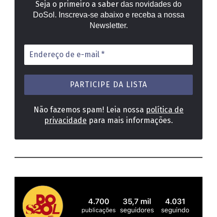
Seja o primeiro a saber
das novidades do
DoSol. Inscreva-se abaixo e receba a nossa
Newsletter.
Endereço
de
e-
mail
*
Não fazemos spam! Leia nossa
política de
privacidade
para mais informações.