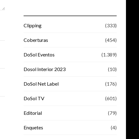
Clipping
(333)
Coberturas
(454)
DoSol Eventos
(1.389)
Dosol Interior 2023
(10)
DoSol Net Label
(176)
DoSol TV
(601)
Editorial
(79)
Enquetes
(4)