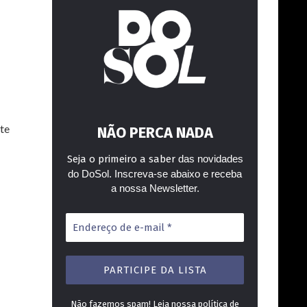
ite
NÃO PERCA NADA
Seja o primeiro a saber
das novidades
do DoSol. Inscreva-se abaixo e receba
a nossa Newsletter.
Endereço
de
e-
mail
*
Não fazemos spam! Leia nossa
política de