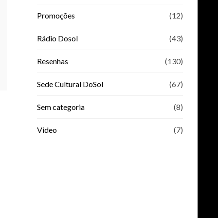
Promoções
(12)
Rádio Dosol
(43)
Resenhas
(130)
Sede Cultural DoSol
(67)
Sem categoria
(8)
Video
(7)