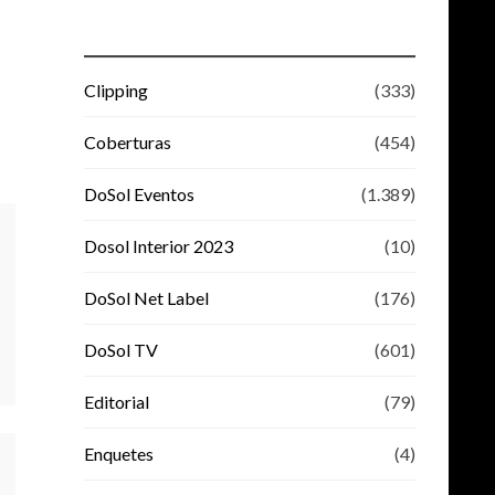
Clipping
(333)
Coberturas
(454)
DoSol Eventos
(1.389)
Dosol Interior 2023
(10)
DoSol Net Label
(176)
DoSol TV
(601)
Editorial
(79)
Enquetes
(4)