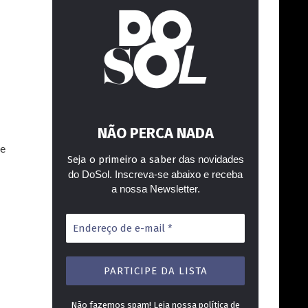
NÃO PERCA NADA
ue
Seja o primeiro a saber
das novidades
do DoSol. Inscreva-se abaixo e receba
a nossa Newsletter.
Endereço
de
e-
mail
*
Não fazemos spam! Leia nossa
política de