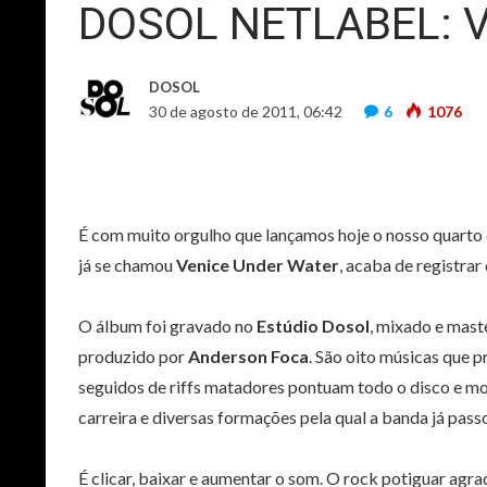
DOSOL NETLABEL: V
DOSOL
30 de agosto de 2011, 06:42
6
1076
É com muito orgulho que lançamos hoje o nosso quarto 
já se chamou
Venice Under Water
, acaba de registrar 
O álbum foi gravado no
Estúdio Dosol
, mixado e mas
produzido por
Anderson Foca
. São oito músicas que p
seguidos de riffs matadores pontuam todo o disco e mo
carreira e diversas formações pela qual a banda já pass
É clicar, baixar e aumentar o som. O rock potiguar agra