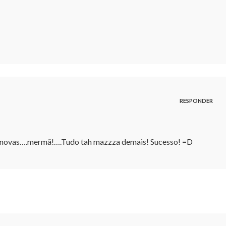
RESPONDER
as novas….mermã!….Tudo tah mazzza demais! Sucesso! =D