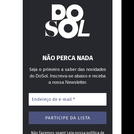
NÃO PERCA NADA
Seja o primeiro a saber
das novidades
do DoSol. Inscreva-se abaixo e receba
a nossa Newsletter.
Endereço
de
e-
mail
*
Não fazemos spam! Leia nossa
política de