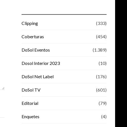
Clipping
(333)
Coberturas
(454)
DoSol Eventos
(1.389)
Dosol Interior 2023
(10)
DoSol Net Label
(176)
DoSol TV
(601)
Editorial
(79)
Enquetes
(4)