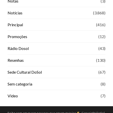
Notas
(3)
Notícias
(3.868)
Principal
(416)
Promoções
(12)
Rádio Dosol
(43)
Resenhas
(130)
Sede Cultural DoSol
(67)
Sem categoria
(8)
Video
(7)
Feito com amor por pessoas que amam música
. Copyright DoSol