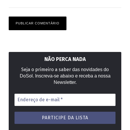
NÃO PERCA NADA
Seja o primeiro a saber
das novidades do
DoSol. Inscreva-se abaixo e receba a nossa
Newsletter.
Endereço
de
e-
mail
*