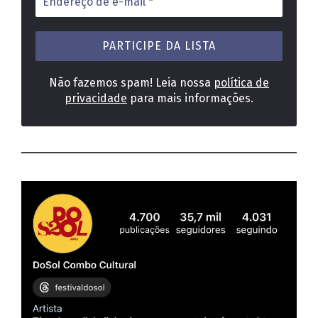
de
e-
mail
*
Não fazemos spam! Leia nossa
política de
privacidade
para mais informações.