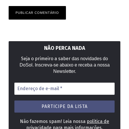
NÃO PERCA NADA
Seja o primeiro a saber
das novidades do
DoSol. Inscreva-se abaixo e receba a nossa
Newsletter.
Endereço
de
e-
mail
*
Não fazemos spam! Leia nossa
política de
privacidade
para mais informações.