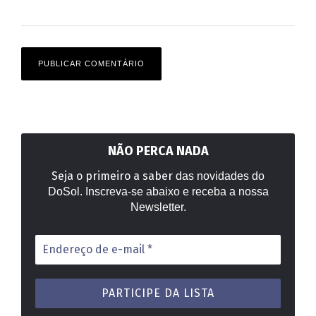
NÃO PERCA NADA
Seja o primeiro a saber
das novidades do
DoSol. Inscreva-se abaixo e receba a nossa
Newsletter.
Endereço
de
e-
mail
*