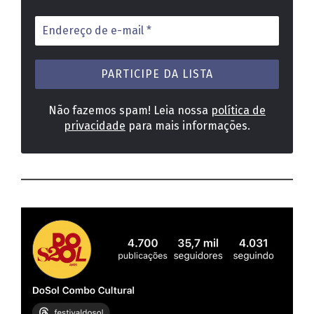
Endereço
de
e-
mail
*
Não fazemos spam! Leia nossa
política de
privacidade
para mais informações.