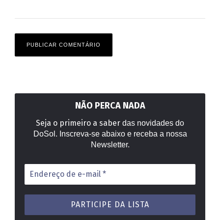
NÃO PERCA NADA
Seja o primeiro a saber
das novidades do
DoSol. Inscreva-se abaixo e receba a nossa
Newsletter.
Endereço
de
e-
mail
*