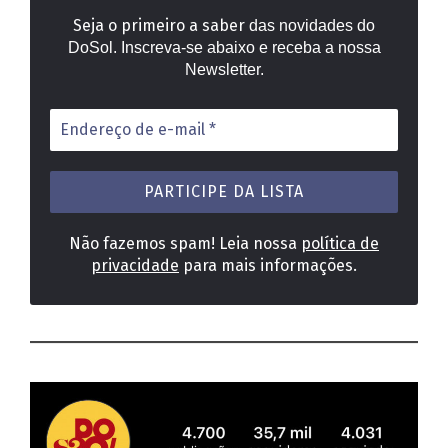
Seja o primeiro a saber
das novidades do
DoSol. Inscreva-se abaixo e receba a nossa
Newsletter.
Endereço
de
e-
mail
*
Não fazemos spam! Leia nossa
política de
privacidade
para mais informações.