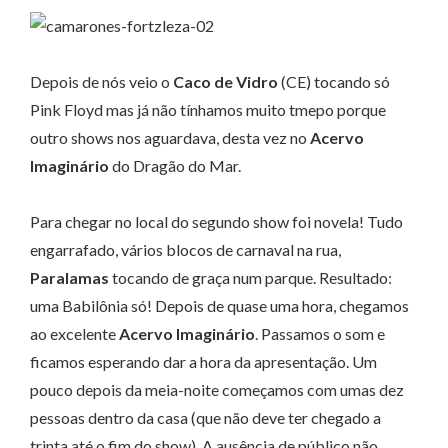
Depois de nós veio o
Caco de Vidro
(CE) tocando só
Pink Floyd mas já não tínhamos muito tmepo porque
outro shows nos aguardava, desta vez no
Acervo
Imaginário
do Dragão do Mar.
Para chegar no local do segundo show foi novela! Tudo
engarrafado, vários blocos de carnaval na rua,
Paralamas
tocando de graça num parque. Resultado:
uma Babilônia só! Depois de quase uma hora, chegamos
ao excelente
Acervo Imaginário
. Passamos o som e
ficamos esperando dar a hora da apresentação. Um
pouco depois da meia-noite começamos com umas dez
pessoas dentro da casa (que não deve ter chegado a
trinta até o fim do show). A ausência de público não