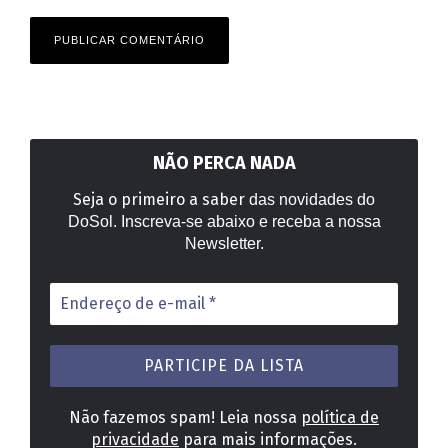
NÃO PERCA NADA
Seja o primeiro a saber
das novidades do
DoSol. Inscreva-se abaixo e receba a nossa
Newsletter.
Endereço
de
e-
mail
*
Não fazemos spam! Leia nossa
política de
privacidade
para mais informações.