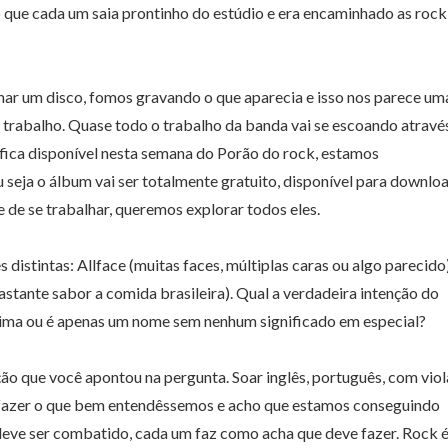
 que cada um saia prontinho do estúdio e era encaminhado as rock
ar um disco, fomos gravando o que aparecia e isso nos parece um
trabalho. Quase todo o trabalho da banda vai se escoando atravé
 fica disponível nesta semana do Porão do rock, estamos
 seja o álbum vai ser totalmente gratuito, disponível para downlo
 de se trabalhar, queremos explorar todos eles.
stintas: Allface (muitas faces, múltiplas caras ou algo parecido
tante sabor a comida brasileira). Qual a verdadeira intenção do
ima ou é apenas um nome sem nenhum significado em especial?
ão que você apontou na pergunta. Soar inglês, português, com vio
ra fazer o que bem entendêssemos e acho que estamos conseguindo
 deve ser combatido, cada um faz como acha que deve fazer. Rock 