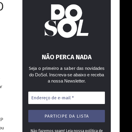
O
NÃO PERCA NADA
Seja o primeiro a saber
das novidades
do DoSol. Inscreva-se abaixo e receba
o
a nossa Newsletter.
ar
Endereço
de
e-
mail
*
EP
ou
Não fazemos spam! Leia nossa
política de