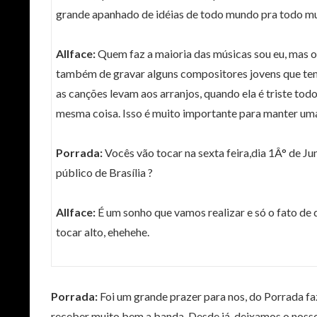
grande apanhado de idéias de todo mundo pra todo m
Allface:
Quem faz a maioria das músicas sou eu, mas o 
também de gravar alguns compositores jovens que temo
as canções levam aos arranjos, quando ela é triste tod
mesma coisa. Isso é muito importante para manter um
Porrada:
Vocês vão tocar na sexta feira,dia 1Â° de J
público de Brasília ?
Allface:
É um sonho que vamos realizar e só o fato de
tocar alto, ehehehe.
Porrada:
Foi um grande prazer para nos, do Porrada faz
receber muito bem a banda. Desde já, deixamos o noss