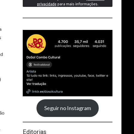
privacidade
para mais informações.
a
s
ad
)
Seguir no Instagram
lão
é
Editorias