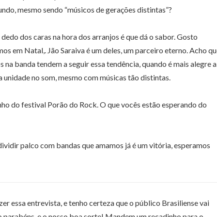
undo, mesmo sendo “músicos de gerações distintas”?
dedo dos caras na hora dos arranjos é que dá o sabor. Gosto
s em Natal,. Jão Saraiva é um deles, um parceiro eterno. Acho q
os na banda tendem a seguir essa tendência, quando é mais alegre a
a unidade no som, mesmo com músicas tão distintas.
unho do festival Porão do Rock. O que vocês estão esperando do
 dividir palco com bandas que amamos já é um vitória, esperamos
er essa entrevista, e tenho certeza que o público Brasiliense vai
o parabéns, e o nosso boa sorte! Mandem um recadinho para o