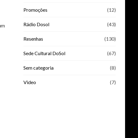
Promoções
(12)
Rádio Dosol
(43)
 um
Resenhas
(130)
Sede Cultural DoSol
(67)
Sem categoria
(8)
Video
(7)