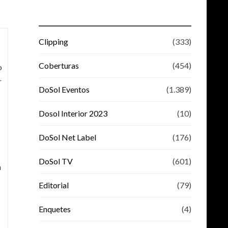
Clipping
(333)
Coberturas
(454)
o
r
DoSol Eventos
(1.389)
Dosol Interior 2023
(10)
DoSol Net Label
(176)
DoSol TV
(601)
a
Editorial
(79)
Enquetes
(4)