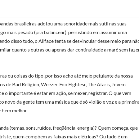
andas brasileiras adotou uma sonoridade mais sutil nas suas
lgo mais pesado (pra balancear), persistindo em assumir uma
endo disso tudo, o Allface tenta se desvincular desse meio para nã
imilar quanto s outras ou apenas dar continuidade a maré sem faze
 ou coisas do tipo, por isso acho até meio petulante da nossa
os de Bad Religion, Weezer, Foo Fightesr, The Ataris, Jovem
ace o importante é estar em ação, se mexer, registrar. O que vem
o novo da gente tem uma música que é só violão e voz e a primeir
 é bem melhor
nda (temas, sons, ruídos, freqüência, energia)? Quem começa, que
 triste, quem compõem as faixas mais elétricas? Ou tudo é um