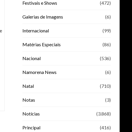
Festivais e Shows
(472)
Galerias de Imagens
(6)
Internacional
(99)
ue
Matérias Especiais
(86)
Nacional
(536)
Namorena News
(6)
Natal
(710)
Notas
(3)
Notícias
(3.868)
Principal
(416)