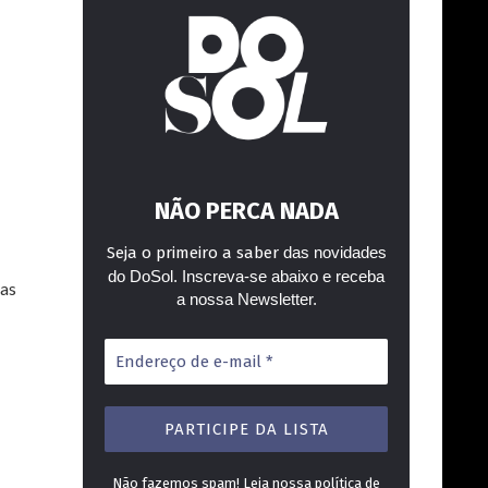
NÃO PERCA NADA
Seja o primeiro a saber
das novidades
do DoSol. Inscreva-se abaixo e receba
vas
a nossa Newsletter.
Endereço
de
e-
mail
*
Não fazemos spam! Leia nossa
política de