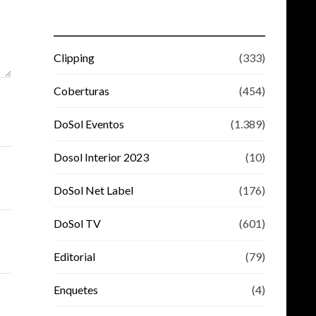
Clipping
(333)
Coberturas
(454)
DoSol Eventos
(1.389)
Dosol Interior 2023
(10)
DoSol Net Label
(176)
DoSol TV
(601)
Editorial
(79)
Enquetes
(4)