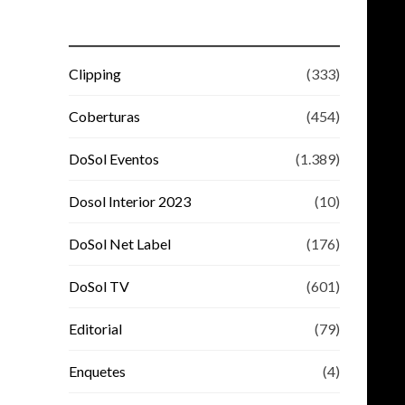
Clipping
(333)
Coberturas
(454)
DoSol Eventos
(1.389)
Dosol Interior 2023
(10)
DoSol Net Label
(176)
DoSol TV
(601)
Editorial
(79)
Enquetes
(4)