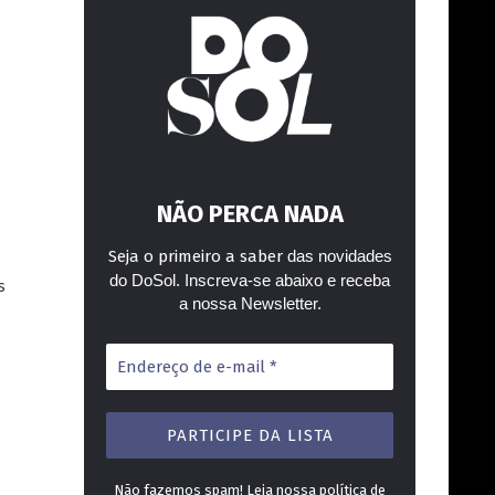
NÃO PERCA NADA
Seja o primeiro a saber
das novidades
do DoSol. Inscreva-se abaixo e receba
s
a nossa Newsletter.
Endereço
de
e-
mail
*
Não fazemos spam! Leia nossa
política de