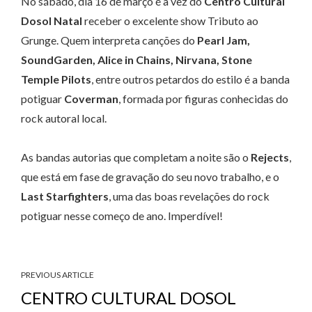
No sábado, dia 16 de março é a vez do
Centro Cultural
Dosol Natal
receber o excelente show Tributo ao
Grunge. Quem interpreta canções do
Pearl Jam,
SoundGarden, Alice in Chains, Nirvana, Stone
Temple Pilots
, entre outros petardos do estilo é a banda
potiguar
Coverman
, formada por figuras conhecidas do
rock autoral local.
As bandas autorias que completam a noite são o
Rejects
,
que está em fase de gravação do seu novo trabalho, e o
Last Starfighters
, uma das boas revelações do rock
potiguar nesse começo de ano. Imperdível!
PREVIOUS ARTICLE
CENTRO CULTURAL DOSOL