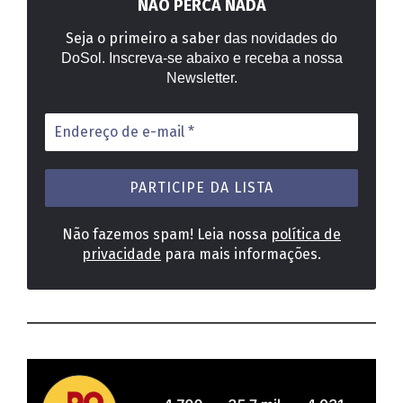
NÃO PERCA NADA
Seja o primeiro a saber
das novidades do
DoSol. Inscreva-se abaixo e receba a nossa
Newsletter.
Endereço
de
e-
mail
*
Não fazemos spam! Leia nossa
política de
privacidade
para mais informações.