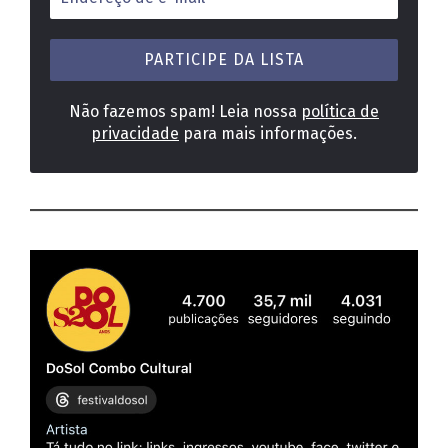
de
e-
mail
*
Não fazemos spam! Leia nossa
política de
privacidade
para mais informações.