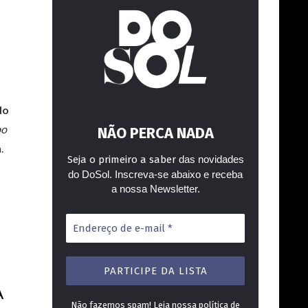
do
bo
NÃO PERCA NADA
.
Seja o primeiro a saber
das novidades
do DoSol. Inscreva-se abaixo e receba
a nossa Newsletter.
Endereço
de
e-
mail
*
A
Não fazemos spam! Leia nossa
política de