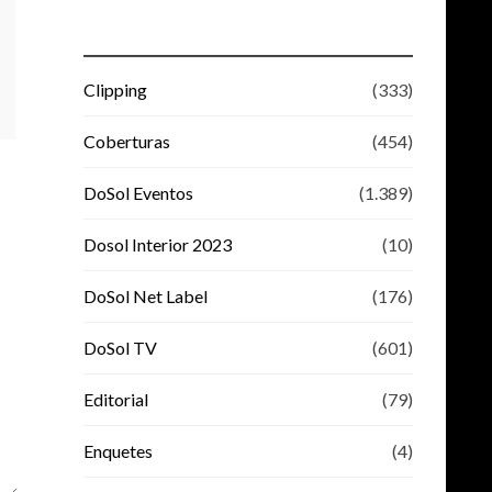
Clipping
(333)
Coberturas
(454)
DoSol Eventos
(1.389)
Dosol Interior 2023
(10)
DoSol Net Label
(176)
DoSol TV
(601)
Editorial
(79)
Enquetes
(4)