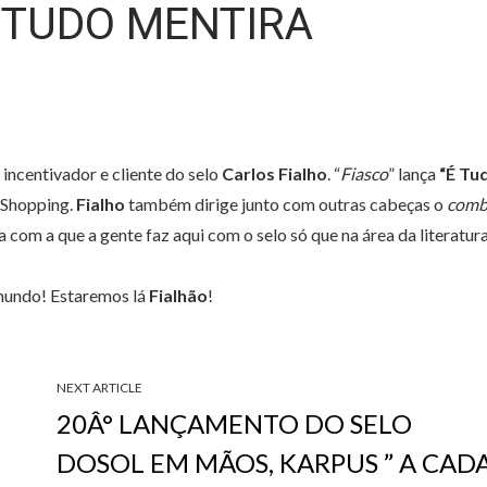
É TUDO MENTIRA
incentivador e cliente do selo
Carlos Fialho
. “
Fiasco
” lança
“É Tu
 Shopping.
Fialho
também dirige junto com outras cabeças o
com
a com a que a gente faz aqui com o selo só que na área da literatura
mundo! Estaremos lá
Fialhão
!
NEXT ARTICLE
20Â° LANÇAMENTO DO SELO
DOSOL EM MÃOS, KARPUS ” A CAD