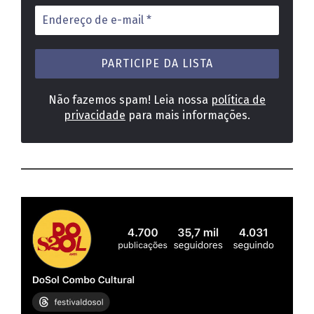
Endereço
de
e-
mail
*
Não fazemos spam! Leia nossa
política de
privacidade
para mais informações.