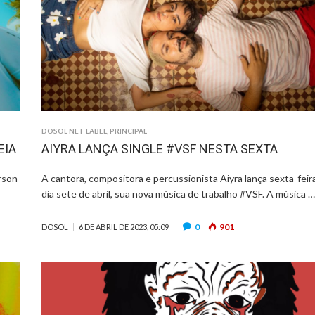
DOSOL NET LABEL
,
PRINCIPAL
EIA
AIYRA LANÇA SINGLE #VSF NESTA SEXTA
rson
A cantora, compositora e percussionista Aiyra lança sexta-feira
dia sete de abril, sua nova música de trabalho #VSF. A música 
0
901
DOSOL
6 DE ABRIL DE 2023, 05:09