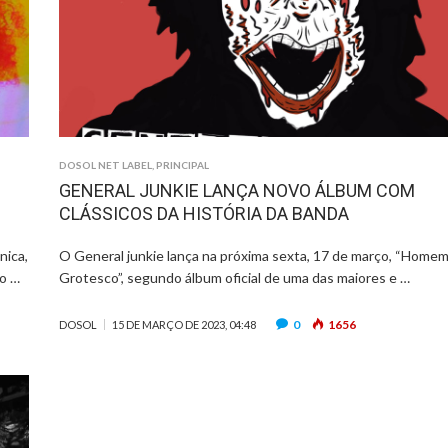
DOSOL NET LABEL
,
PRINCIPAL
GENERAL JUNKIE LANÇA NOVO ÁLBUM COM
CLÁSSICOS DA HISTÓRIA DA BANDA
nica,
O General junkie lança na próxima sexta, 17 de março, “Home
do …
Grotesco”, segundo álbum oficial de uma das maiores e …
0
1656
DOSOL
15 DE MARÇO DE 2023, 04:48