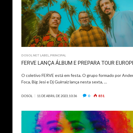
DOSOL NET LABEL
,
PRINCIPAL
FERVE LANÇA ÁLBUM E PREPARA TOUR EUROP
O coletivo FERVE está em festa. O grupo formado por Ande
Foca, Big Jesi e Dj Guirraiz lança nesta sexta, …
0
851
DOSOL
11 DE ABRIL DE 2023, 10:36