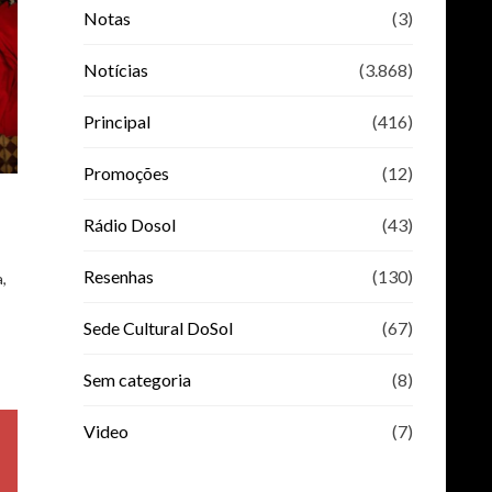
Notas
(3)
Notícias
(3.868)
Principal
(416)
Promoções
(12)
Rádio Dosol
(43)
Resenhas
(130)
,
…
Sede Cultural DoSol
(67)
Sem categoria
(8)
Video
(7)