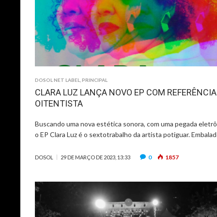
DOSOL NET LABEL
,
PRINCIPAL
CLARA LUZ LANÇA NOVO EP COM REFERÊNCIA
OITENTISTA
Buscando uma nova estética sonora, com uma pegada eletrô
o EP Clara Luz é o sextotrabalho da artista potiguar. Embala
0
1857
DOSOL
29 DE MARÇO DE 2023, 13:33