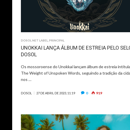
DOSOL NET LABEL
,
PRINCIPAL
UNOKKAI LANÇA ÁLBUM DE ESTREIA PELO SEL
DOSOL
Os mossoroense do Unokkai lançam álbum de estreia intitul
The Weight of Unspoken Words, seguindo a tradição da cid
nos …
0
919
DOSOL
27 DE ABRIL DE 2023, 11:19