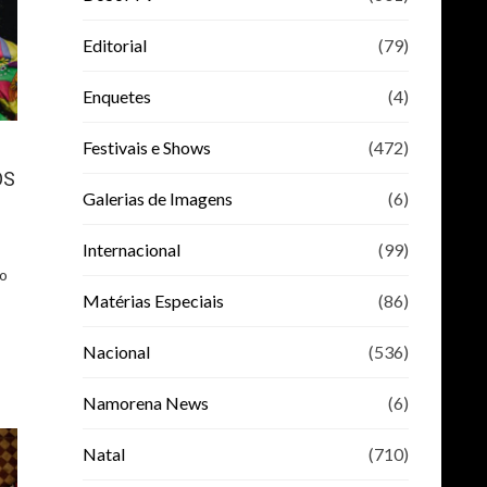
Editorial
(79)
Enquetes
(4)
Festivais e Shows
(472)
OS
Galerias de Imagens
(6)
Internacional
(99)
do
Matérias Especiais
(86)
Nacional
(536)
Namorena News
(6)
Natal
(710)