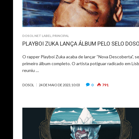
DOSOL NET LABEL
,
PRINCIPAL
PLAYBOI ZUKA LANÇA ÁLBUM PELO SELO DOS
O rapper Playboi Zuka acaba de lançar “Nova Descoberta”, s
primeiro álbum completo. O artista potiguar radicado em Lis
reuniu …
0
791
DOSOL
24 DE MAIO DE 2023, 10:03