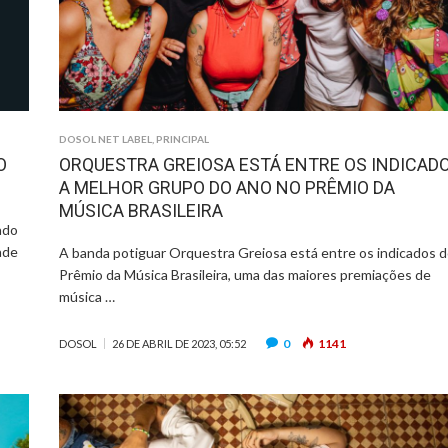
DOSOL NET LABEL
,
PRINCIPAL
O
ORQUESTRA GREIOSA ESTÁ ENTRE OS INDICAD
A MELHOR GRUPO DO ANO NO PRÊMIO DA
MÚSICA BRASILEIRA
ado
ade
A banda potiguar Orquestra Greiosa está entre os indicados 
Prêmio da Música Brasileira, uma das maiores premiações de
música …
0
1141
DOSOL
26 DE ABRIL DE 2023, 05:52