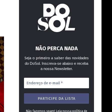
NÃO PERCA NADA
Seja o primeiro a saber
das novidades
do DoSol. Inscreva-se abaixo e receba
a nossa Newsletter.
Endereço
de
e-
mail
*
Não fazemos spam! Leia nossa
política de