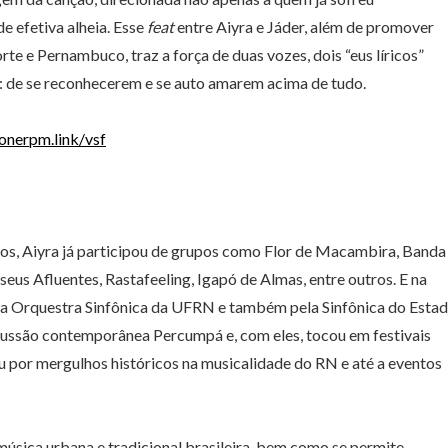
e efetiva alheia. Esse
feat
entre Aiyra e Jáder, além de promover
te e Pernambuco, traz a força de duas vozes, dois “eus líricos”
: de se reconhecerem e se auto amarem acima de tudo.
/onerpm.link/vsf
os, Aiyra já participou de grupos como Flor de Macambira, Banda
seus Afluentes, Rastafeeling, Igapó de Almas, entre outros. E na
ela Orquestra Sinfônica da UFRN e também pela Sinfônica do Esta
cussão contemporânea Percumpá e, com eles, tocou em festivais
u por mergulhos históricos na musicalidade do RN e até a eventos
a música urbana e tradicional brasileira, bem como se permite