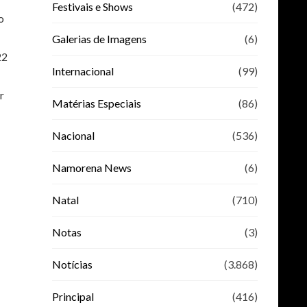
Festivais e Shows
(472)
o
Galerias de Imagens
(6)
22
Internacional
(99)
r
Matérias Especiais
(86)
Nacional
(536)
Namorena News
(6)
Natal
(710)
Notas
(3)
Notícias
(3.868)
Principal
(416)