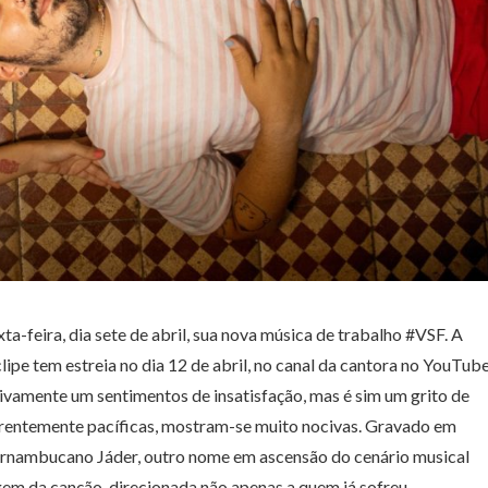
xta-feira, dia sete de abril, sua nova música de trabalho #VSF. A
ipe tem estreia no dia 12 de abril, no canal da cantora no YouTub
vamente um sentimentos de insatisfação, mas é sim um grito de
rentemente pacíficas, mostram-se muito nocivas. Gravado em
 pernambucano Jáder, outro nome em ascensão do cenário musical
gem da canção, direcionada não apenas a quem já sofreu