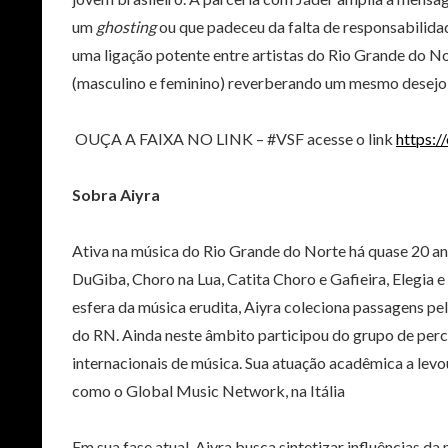
um
ghosting
ou que padeceu da falta de responsabilidad
uma ligação potente entre artistas do Rio Grande do Nor
(masculino e feminino) reverberando um mesmo desejo
OUÇA A FAIXA NO LINK – #VSF acesse o link
https:/
Sobra Aiyra
Ativa na música do Rio Grande do Norte há quase 20 an
DuGiba, Choro na Lua, Catita Choro e Gafieira, Elegia e 
esfera da música erudita, Aiyra coleciona passagens p
do RN. Ainda neste âmbito participou do grupo de per
internacionais de música. Sua atuação acadêmica a levo
como o Global Music Network, na Itália
Em sua fase atual, Aiyra busca sintetizar influências d