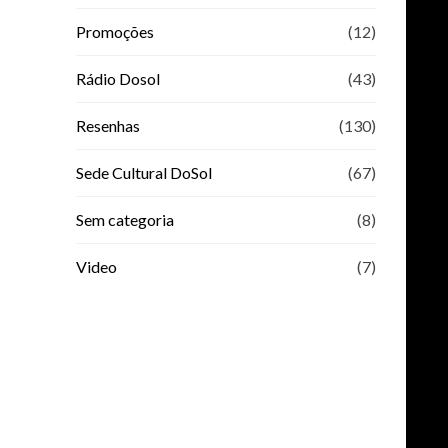
Promoções
(12)
Rádio Dosol
(43)
Resenhas
(130)
Sede Cultural DoSol
(67)
Sem categoria
(8)
Video
(7)