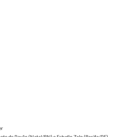
er
ete de Pavão (Natal/RN) e Estudio Zelo (Recife/PE)