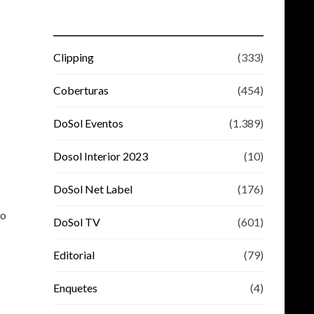
Clipping
(333)
Coberturas
(454)
DoSol Eventos
(1.389)
Dosol Interior 2023
(10)
DoSol Net Label
(176)
do
DoSol TV
(601)
Editorial
(79)
Enquetes
(4)