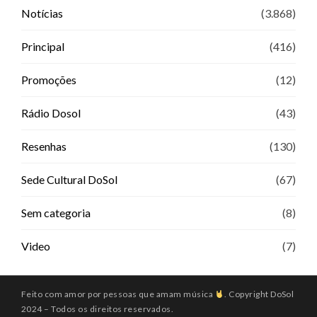
Notícias
(3.868)
Principal
(416)
Promoções
(12)
Rádio Dosol
(43)
Resenhas
(130)
Sede Cultural DoSol
(67)
Sem categoria
(8)
Video
(7)
Feito com amor por pessoas que amam música
. Copyright DoSol
2024 – Todos os direitos reservados.