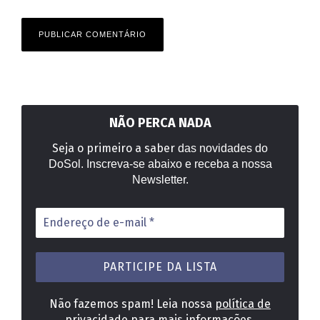
NÃO PERCA NADA
Seja o primeiro a saber
das novidades do
DoSol. Inscreva-se abaixo e receba a nossa
Newsletter.
Endereço
de
e-
mail
*
Não fazemos spam! Leia nossa
política de
privacidade
para mais informações.