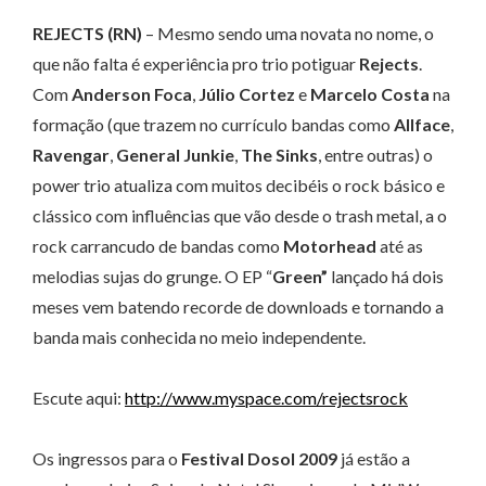
REJECTS (RN)
– Mesmo sendo uma novata no nome, o
que não falta é experiência pro trio potiguar
Rejects
.
Com
Anderson Foca
,
Júlio Cortez
e
Marcelo Costa
na
formação (que trazem no currículo bandas como
Allface
,
Ravengar
,
General Junkie
,
The Sinks
, entre outras) o
power trio atualiza com muitos decibéis o rock básico e
clássico com influências que vão desde o trash metal, a o
rock carrancudo de bandas como
Motorhead
até as
melodias sujas do grunge. O EP “
Green”
lançado há dois
meses vem batendo recorde de downloads e tornando a
banda mais conhecida no meio independente.
Escute aqui:
http://www.myspace.com/rejectsrock
Os ingressos para o
Festival Dosol 2009
já estão a