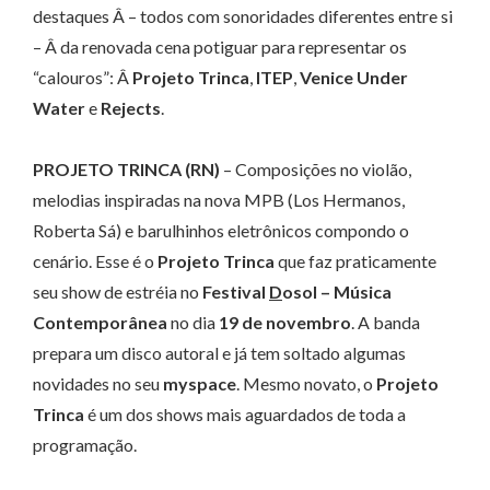
destaques Â – todos com sonoridades diferentes entre si
– Â da renovada cena potiguar para representar os
“calouros”: Â
Projeto Trinca
,
ITEP
,
Venice Under
Water
e
Rejects
.
PROJETO TRINCA (RN)
– Composições no violão,
melodias inspiradas na nova MPB (Los Hermanos,
Roberta Sá) e barulhinhos eletrônicos compondo o
cenário. Esse é o
Projeto Trinca
que faz praticamente
seu show de estréia no
Festival
D
osol – Música
Contemporânea
no dia
19 de novembro
. A banda
prepara um disco autoral e já tem soltado algumas
novidades no seu
myspace
. Mesmo novato, o
Projeto
Trinca
é um dos shows mais aguardados de toda a
programação.