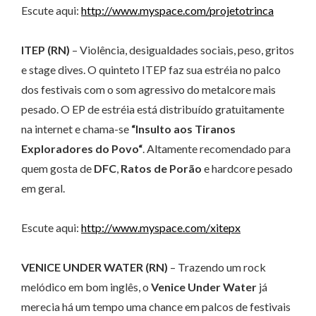
Escute aqui:
http://www.myspace.com/projetotrinca
ITEP (RN)
– Violência, desigualdades sociais, peso, gritos
e stage dives. O quinteto ITEP faz sua estréia no palco
dos festivais com o som agressivo do metalcore mais
pesado. O EP de estréia está distribuído gratuitamente
na internet e chama-se
“Insulto aos Tiranos
Exploradores do Povo“
. Altamente recomendado para
quem gosta de
DFC
,
Ratos de Porão
e hardcore pesado
em geral.
Escute aqui:
http://www.myspace.com/xitepx
VENICE UNDER WATER (RN)
– Trazendo um rock
melódico em bom inglês, o
Venice Under Water
já
merecia há um tempo uma chance em palcos de festivais