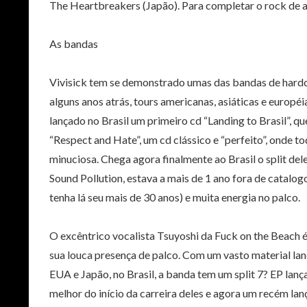
The Heartbreakers (Japão). Para completar o rock de ai
As bandas
Vivisick tem se demonstrado umas das bandas de hardco
alguns anos atrás, tours americanas, asiáticas e europé
lançado no Brasil um primeiro cd “Landing to Brasil”, q
“Respect and Hate”, um cd clássico e “perfeito”, onde t
minuciosa. Chega agora finalmente ao Brasil o split 
Sound Pollution, estava a mais de 1 ano fora de catal
tenha lá seu mais de 30 anos) e muita energia no palco.
O excêntrico vocalista Tsuyoshi da Fuck on the Beach é 
sua louca presença de palco. Com um vasto material la
EUA e Japão, no Brasil, a banda tem um split 7? EP la
melhor do início da carreira deles e agora um recém lan