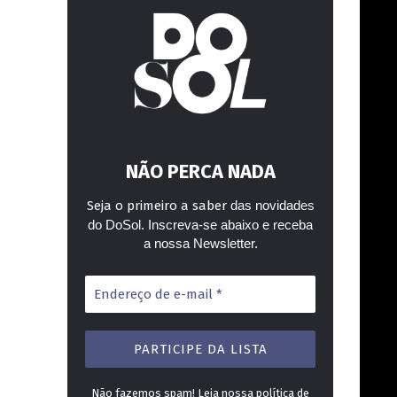
–
NÃO PERCA NADA
Seja o primeiro a saber
das novidades
do DoSol. Inscreva-se abaixo e receba
a nossa Newsletter.
Endereço
de
e-
mail
*
Não fazemos spam! Leia nossa
política de