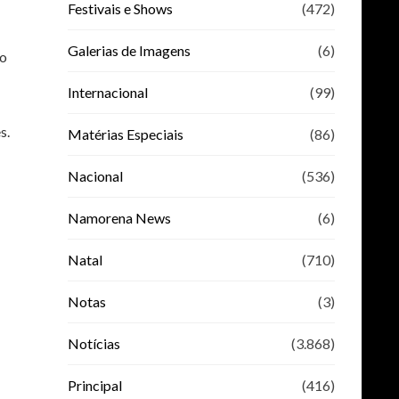
Festivais e Shows
(472)
Galerias de Imagens
(6)
co
Internacional
(99)
s.
Matérias Especiais
(86)
Nacional
(536)
Namorena News
(6)
Natal
(710)
Notas
(3)
Notícias
(3.868)
Principal
(416)