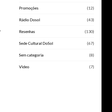
Promoções
(12)
Rádio Dosol
(43)
P
Resenhas
(130)
Sede Cultural DoSol
(67)
Sem categoria
(8)
Video
(7)