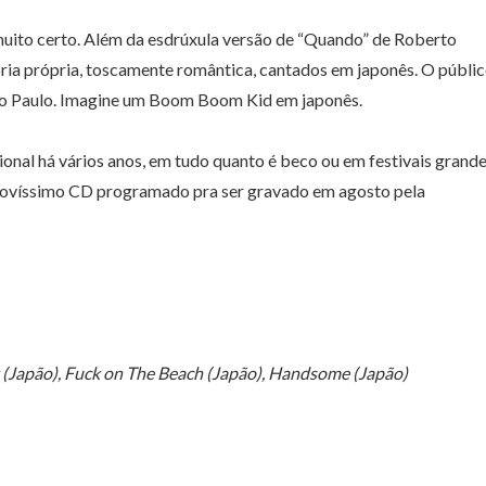
uito certo. Além da esdrúxula versão de “Quando” de Roberto
oria própria, toscamente romântica, cantados em japonês. O públi
São Paulo. Imagine um Boom Boom Kid em japonês.
onal há vários anos, em tudo quanto é beco ou em festivais grande
 novíssimo CD programado pra ser gravado em agosto pela
k (Japão), Fuck on The Beach (Japão), Handsome (Japão)