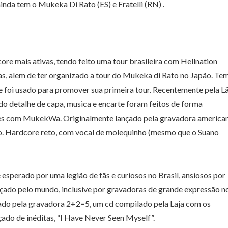
nda tem o Mukeka Di Rato (ES) e Fratelli (RN) .
re mais ativas, tendo feito uma tour brasileira com Hellnation
ias, alem de ter organizado a tour do Mukeka di Rato no Japão. Te
ue foi usado para promover sua primeira tour. Recentemente pela L
odo detalhe de capa, musica e encarte foram feitos de forma
deles com MukekWa. Originalmente lançado pela gravadora america
ogo. Hardcore reto, com vocal de molequinho (mesmo que o Suano
esperado por uma legião de fãs e curiosos no Brasil, ansiosos por
nçado pelo mundo, inclusive por gravadoras de grande expressão n
nçado pela gravadora 2+2=5, um cd compilado pela Laja com os
çado de inéditas, “I Have Never Seen Myself”.