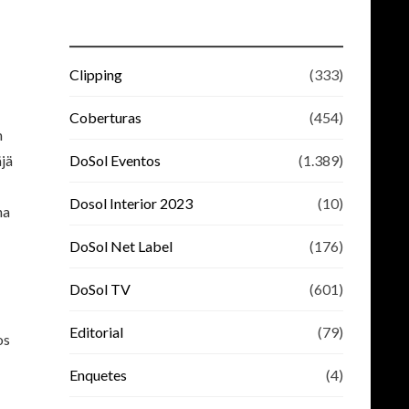
Clipping
(333)
Coberturas
(454)
m
DoSol Eventos
(1.389)
äjä
Dosol Interior 2023
(10)
na
DoSol Net Label
(176)
DoSol TV
(601)
Editorial
(79)
os
Enquetes
(4)