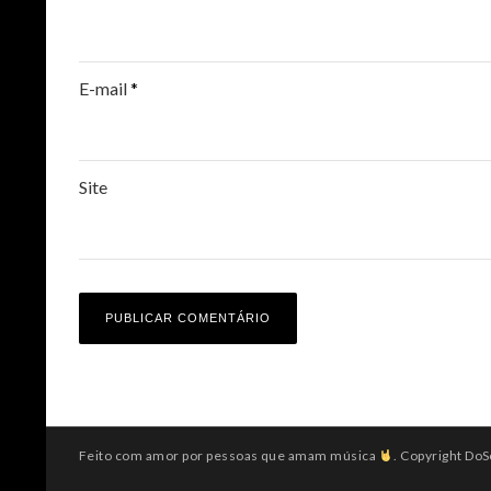
E-mail
*
Site
Feito com amor por pessoas que amam música
. Copyright DoS