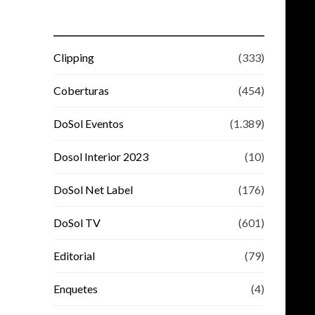
Clipping
(333)
Coberturas
(454)
DoSol Eventos
(1.389)
Dosol Interior 2023
(10)
DoSol Net Label
(176)
DoSol TV
(601)
Editorial
(79)
Enquetes
(4)