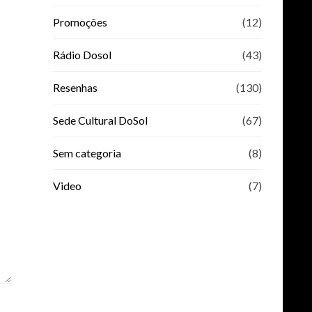
Promoções
(12)
Rádio Dosol
(43)
Resenhas
(130)
Sede Cultural DoSol
(67)
Sem categoria
(8)
Video
(7)