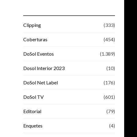
Clipping
(333)
Coberturas
(454)
DoSol Eventos
(1.389)
Dosol Interior 2023
(10)
DoSol Net Label
(176)
DoSol TV
(601)
Editorial
(79)
Enquetes
(4)