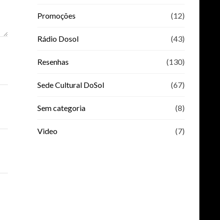
Promoções
(12)
Rádio Dosol
(43)
Resenhas
(130)
Sede Cultural DoSol
(67)
Sem categoria
(8)
Video
(7)