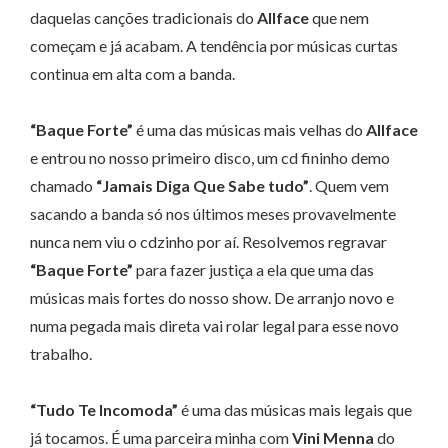
daquelas canções tradicionais do
Allface
que nem
começam e já acabam. A tendência por músicas curtas
continua em alta com a banda.
“Baque Forte”
é uma das músicas mais velhas do
Allface
e entrou no nosso primeiro disco, um cd fininho demo
chamado
“Jamais Diga Que Sabe tudo”
. Quem vem
sacando a banda só nos últimos meses provavelmente
nunca nem viu o cdzinho por aí. Resolvemos regravar
“Baque Forte”
para fazer justiça a ela que uma das
músicas mais fortes do nosso show. De arranjo novo e
numa pegada mais direta vai rolar legal para esse novo
trabalho.
“Tudo Te Incomoda”
é uma das músicas mais legais que
já tocamos. É uma parceira minha com
Vini Menna
do