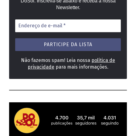
DoSol. Inscreva-se abaixo e receba a nossa
Newsletter.
Endereço
de
e-
mail
*
Não fazemos spam! Leia nossa
política de
privacidade
para mais informações.